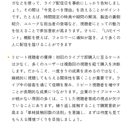
ガなどを使って、ライブ配信日を事前にしっかり告知しまし
ょう。その際は「今見るべき理由」を添えることがポイント
です。たとえば、時間限定の特典や疑問の解消、製造の裏側
紹介、ユニークな担当者の登場など、視聴者にとっての魅力
を伝えることで参加意欲が高まります。さらに、「LIVEイベ
ント」機能を使えば、フォロワーに通知が届き、より多くの
人に配信を届けることができます
リピート視聴者の獲得：初回のライブで即購入に至るケース
は少なく、多くのユーザーは複数回の視聴を経て購入を決断
します。だからこそ、一度きりの成果を求めるのではなく、
継続的に視聴してもらえる関係性を築くことが重要です。ラ
イブ中の接客を通じて信頼を育み、リピート視聴者を増やす
ことが長期的な成果につながります。企業のライブコマース
が続かない原因の多くは、こうした視聴者育成の視点が欠け
ていることにあります。繰り返し接触することで購買意欲が
高まる「単純接触回数の法則」を意識し、まずは何度も見て
もらえる環境づくりを目指しましょう。