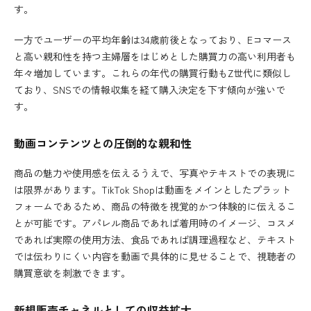
す。
一方でユーザーの平均年齢は34歳前後となっており、Eコマース
と高い親和性を持つ主婦層をはじめとした購買力の高い利用者も
年々増加しています。これらの年代の購買行動もZ世代に類似し
ており、SNSでの情報収集を経て購入決定を下す傾向が強いで
す。
動画コンテンツとの圧倒的な親和性
商品の魅力や使用感を伝えるうえで、写真やテキストでの表現に
は限界があります。TikTok Shopは動画をメインとしたプラット
フォームであるため、商品の特徴を視覚的かつ体験的に伝えるこ
とが可能です。アパレル商品であれば着用時のイメージ、コスメ
であれば実際の使用方法、食品であれば調理過程など、テキスト
では伝わりにくい内容を動画で具体的に見せることで、視聴者の
購買意欲を刺激できます。
新規販売チャネルとしての収益拡大