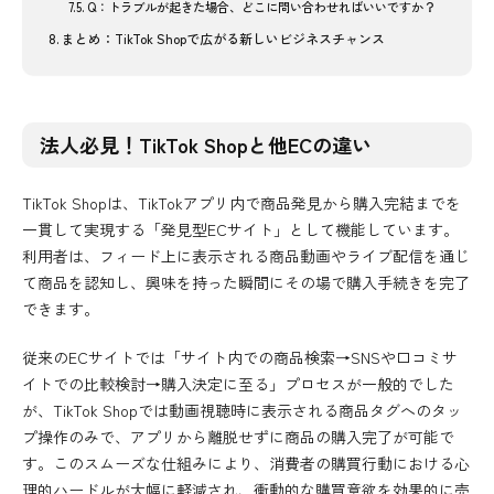
Q：トラブルが起きた場合、どこに問い合わせればいいですか？
まとめ：TikTok Shopで広がる新しいビジネスチャンス
法人必見！TikTok Shopと他ECの違い
TikTok Shopは、TikTokアプリ内で商品発見から購入完結までを
一貫して実現する「発見型ECサイト」として機能しています。
利用者は、フィード上に表示される商品動画やライブ配信を通じ
て商品を認知し、興味を持った瞬間にその場で購入手続きを完了
できます。
従来のECサイトでは「サイト内での商品検索→SNSや口コミサ
イトでの比較検討→購入決定に至る」プロセスが一般的でした
が、TikTok Shopでは動画視聴時に表示される商品タグへのタッ
プ操作のみで、アプリから離脱せずに商品の購入完了が可能で
す。このスムーズな仕組みにより、消費者の購買行動における心
理的ハードルが大幅に軽減され、衝動的な購買意欲を効果的に売