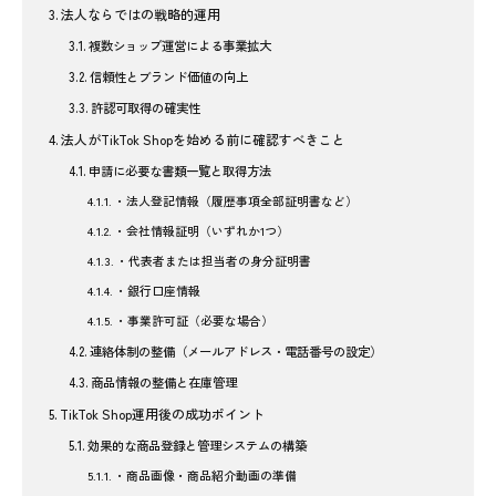
法人ならではの戦略的運用
複数ショップ運営による事業拡大
信頼性とブランド価値の向上
許認可取得の確実性
法人がTikTok Shopを始める前に確認すべきこと
申請に必要な書類一覧と取得方法
・法人登記情報（履歴事項全部証明書など）
・会社情報証明（いずれか1つ）
・代表者または担当者の身分証明書
・銀行口座情報
・事業許可証（必要な場合）
連絡体制の整備（メールアドレス・電話番号の設定）
商品情報の整備と在庫管理
TikTok Shop運用後の成功ポイント
効果的な商品登録と管理システムの構築
・商品画像・商品紹介動画の準備