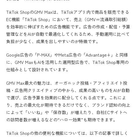
TikTok ShopのGMV Maxは、TikTokアプリ内で商品を販売できる
EC機能「TikTok Shop」において、売上（GMV＝流通取引総額）
を効率的に伸ばすための広告機能です。広告の作成・配信・予算
管理などをAIが自動で最適化してくれるため、手動運用に比べて
負担が少なく、成果を出しやすいのが特徴です。
Google広告の「P-MAX」やMeta広告の「Advantage+」と同様
に、GMV MaxもAIを活用した運用型広告で、TikTok Shop専用の
仕組みとして設計されています。
GMV Max最大の魅力は、オーガニック投稿・アフィリエイト投
稿・広告用クリエイティブの中から、成果の高いものをAIが自動
で選び、広告予算を効果的に配分してくれる点です。これによ
り、売上の最大化が期待できるだけでなく、ブランド認知の向上
によって「いいね」や「保存数」が増えたり、自社ECサイトへ
の訪問者数が増えるなどの“ハロー効果”も期待できます。
TikTok Shopの他の便利な機能については、以下の記事で詳しく