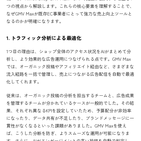
つの視点から解説します。これらの核心要素を理解することで、
なぜGMV Maxが既存EC事業者にとって強力な売上向上ツールと
なるのかが明確になります。
1. トラフィック分析による最適化
1つ目の理由は、ショップ全体のアクセス状況をAIがまとめて分
析し、より効果的な広告運用につなげられる点です。GMV Max
では、オーガニック投稿やアフィリエイト経由など、さまざまな
流入経路を一括で管理し、売上につながる広告配信を自動で最適
化してくれます。
従来は、オーガニック投稿の分析を担当するチームと、広告成果
を管理するチームが分かれているケースが一般的でした。その結
果、それぞれ異なるKPIを設定していたため、予算配分が非効率
になったり、データ共有が不足したり、ブランドメッセージに一
貫性がなくなるといった課題がありました。GMV Maxを使え
ば、こうした分断を防ぎ、よりスムーズな運用が可能になりま
す。さらに、AIがエンゲージメントの高い投稿を自動で判定し、