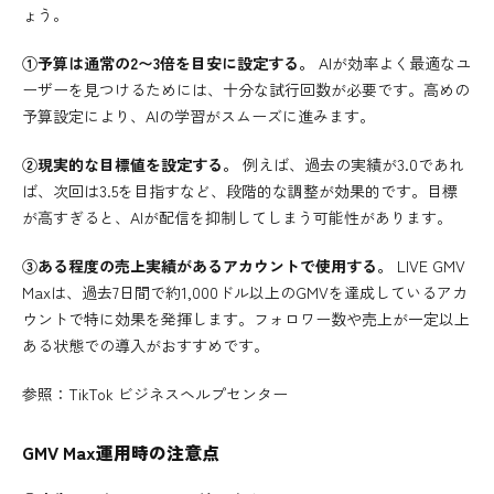
ょう。
①予算は通常の2〜3倍を目安に設定する。
AIが効率よく最適なユ
ーザーを見つけるためには、十分な試行回数が必要です。高めの
予算設定により、AIの学習がスムーズに進みます。
②現実的な目標値を設定する。
例えば、過去の実績が3.0であれ
ば、次回は3.5を目指すなど、段階的な調整が効果的です。目標
が高すぎると、AIが配信を抑制してしまう可能性があります。
③ある程度の売上実績があるアカウントで使用する。
LIVE GMV
Maxは、過去7日間で約1,000ドル以上のGMVを達成しているアカ
ウントで特に効果を発揮します。フォロワー数や売上が一定以上
ある状態での導入がおすすめです。
参照：
TikTok ビジネスヘルプセンター
GMV Max運用時の注意点