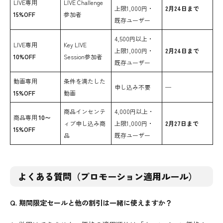
LIVE専用
LIVE Challenge
上限1,000円・
2月24日まで
15%OFF
参加者
既存ユーザー
4,500円以上・
LIVE専用
Key LIVE
上限1,000円・
2月24日まで
10%OFF
Session参加者
既存ユーザー
動画専用
条件を満たした
申し込み不要
─
15%OFF
動画
商品インセンテ
4,000円以上・
商品専用
10〜
ィブ申し込み商
上限1,000円・
2月27日まで
15%OFF
品
既存ユーザー
よくある質問（プロモーション適用ルール）
Q. 期間限定セールと他の割引は一緒に使えますか？