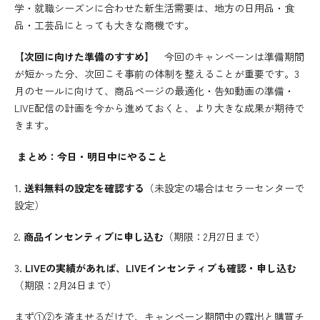
学・就職シーズンに合わせた新生活需要は、地方の日用品・食
品・工芸品にとっても大きな商機です。
【次回に向けた準備のすすめ】
今回のキャンペーンは準備期間
が短かった分、次回こそ事前の体制を整えることが重要です。3
月のセールに向けて、商品ページの最適化・告知動画の準備・
LIVE配信の計画を今から進めておくと、より大きな成果が期待で
きます。
まとめ：今日・明日中にやること
1.
送料無料の設定を確認する
（未設定の場合はセラーセンターで
設定）
2.
商品インセンティブに申し込む
（期限：2月27日まで）
3.
LIVEの実績があれば、LIVEインセンティブも確認・申し込む
（期限：2月24日まで）
まず①②を済ませるだけで、キャンペーン期間中の露出と購買チ