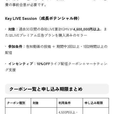
費の事前合意が必要です。
Key LIVE Session（成長ポテンシャル枠）
•
対象
：過去30日間の自社LIVE累計GMVが
4,600,000円以上
、ま
たはLIVEプレミアム広告プランを購入済みのセラー
•
参加条件
：告知動画の投稿 ＋ 期間中3回以上・1回2時間以上の
配信
•
インセンティブ
：
10%OFF
ライブ配信クーポン＋マーケティン
グ支援
クーポン一覧と申し込み期限まとめ
クーポン種別
対象
利用条件
申し込み期限
4,500円以上・