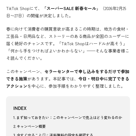
TikTok Shopにて、
「スーパーSALE 新春セール」
（2026年2月25
日〜27日）の開催が決定しました。
春に向けて消費者の購買意欲が高まるこの時期は、地方の食材・
工芸品・日用品など、ストーリーのある商品が全国のユーザーに
届く絶好のチャンスです。「TikTok Shopはハードルが高そう」
「何から手をつければよいかわからない」——そんな事業者様こ
そ読んでください。
このキャンペーン、
セラーセンターで申し込みをするだけで参加
できる施策
があります。本記事では、
今日・明日中に完了できる
アクション
を中心に、参加手順をわかりやすく整理しました。
INDEX
まず知っておきたい：このキャンペーンで売上はどう変わるのか
キャンペーン概要
今すぐやること①：送料無料の設定を確認する