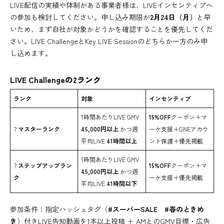
LIVE配信の実績や体制がある事業者様は、LIVEインセンティブへ
の参加も検討してください。申し込み期限が
2月24日（月）
と早
いため、まず自社が対象かどうかを確認することを優先してくだ
さい。LIVE ChallengeとKey LIVE Sessionのどちらか一方のみ申
し込めます。
LIVE Challengeの2ランク
ランク
対象
インセンティブ
1時間あたりLIVE GMV
15%OFF
クーポン＋マ
?
マスターランク
45,000円以上
かつ週
ーケ支援＋GNEアカウ
平均LIVE
41時間以上
ント保護＋優先掲載
1時間あたりLIVE GMV
?
ステップアップラン
15%OFF
クーポン＋マ
45,000円以上
かつ週
ク
ーケ支援＋優先掲載
平均LIVE
41時間以下
参加条件：指定ハッシュタグ（
#スーパーSALE #春のときめ
き
）付きLIVE告知動画を1本以上投稿 ＋ AMとのGMV目標・広告