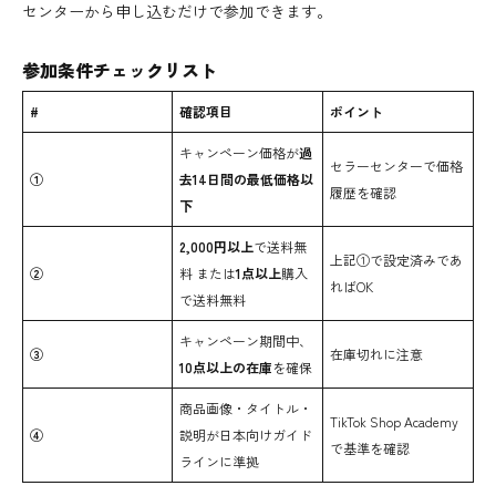
センターから申し込むだけで参加できます。
参加条件チェックリスト
#
確認項目
ポイント
キャンペーン価格が
過
セラーセンターで価格
①
去14日間の最低価格以
履歴を確認
下
2,000円以上
で送料無
上記①で設定済みであ
②
料 または
1点以上
購入
ればOK
で送料無料
キャンペーン期間中、
③
在庫切れに注意
10点以上の在庫
を確保
商品画像・タイトル・
TikTok Shop Academy
④
説明が日本向けガイド
で基準を確認
ラインに準拠