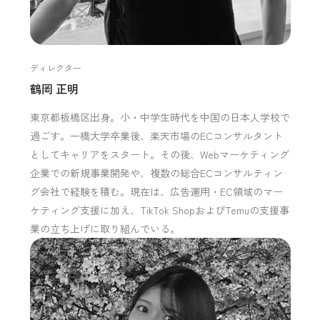
ディレクター
鶴岡 正明
東京都板橋区出身。小・中学生時代を中国の日本人学校で
過ごす。一橋大学卒業後、楽天市場のECコンサルタント
としてキャリアをスタート。その後、Webマーケティング
企業での新規事業開発や、複数の総合ECコンサルティン
グ会社で経験を積む。現在は、広告運用・EC領域のマー
ケティング支援に加え、TikTok ShopおよびTemuの支援事
業の立ち上げに取り組んでいる。