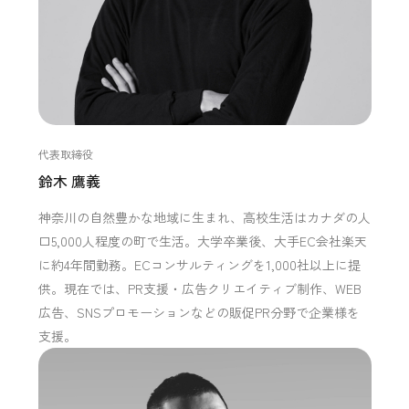
代表取締役
鈴木 鷹義
神奈川の自然豊かな地域に生まれ、高校生活はカナダの人
口5,000人程度の町で生活。大学卒業後、大手EC会社楽天
に約4年間勤務。ECコンサルティングを1,000社以上に提
供。現在では、PR支援・広告クリエイティブ制作、WEB
広告、SNSプロモーションなどの販促PR分野で企業様を
支援。