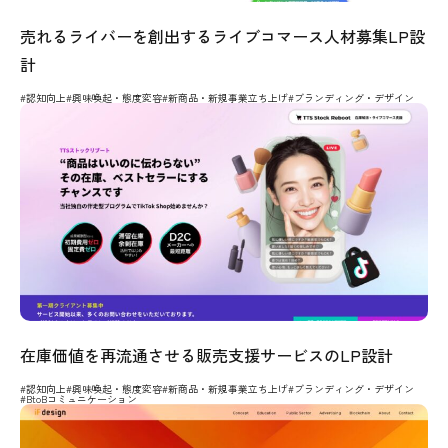
売れるライバーを創出するライブコマース人材募集LP設
計
#認知向上
#興味喚起・態度変容
#新商品・新規事業立ち上げ
#ブランディング・デザイン
在庫価値を再流通させる販売支援サービスのLP設計
#認知向上
#興味喚起・態度変容
#新商品・新規事業立ち上げ
#ブランディング・デザイン
#BtoBコミュニケーション