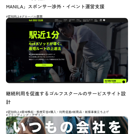
MANILA」スポンサー渉外・イベント運営支援
#認知向上
#グローバル展開
継続利用を促進するゴルフスクールのサービスサイト設
計
#認知向上
#興味喚起・態度変容
#購入・利用促進
#新商品・新規事業立ち上げ
#ブランディング・デザイン