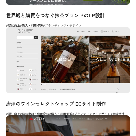
世界観と購買をつなぐ抹茶ブランドのLP設計
#認知向上
#購入・利用促進
#ブランディング・デザイン
唐津のワインセレクトショップ ECサイト制作
#認知向上
#興味喚起・態度変容
#購入・利用促進
#ブランディング・デザイン
#地域活性