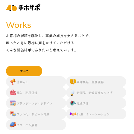
Works
お客様の課題を解決し、事業の成長を支えることで、
困ったときに最初に声をかけていただける
そんな相談相手でありたいと考えています。
すべて
認知向上
興味喚起・態度変容
購入・利用促進
新商品・新規事業立ち上げ
ブランディング・デザイン
地域活性
ファン化・リピート育成
BtoBコミュニケーション
グローバル展開