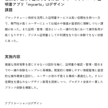
明書アプリ「mycerts」UIデザイン
課題
ブロックチェーン技術を活用した証明書サービスは高い信頼性を持つ一方
で、専門性が高くユーザーにとって仕組みや価値が直感的に理解しづらい課
題があった。また証明・管理・提示といった一連の行為において操作負荷が
高くなりやすく、デジタル証明書としての利便性を十分に体験できない状態
にあった。
実施内容
複雑な技術背景を感じさせないUI設計を軸に、証明書の確認・管理・提示ま
での一連の体験をシンプルに再構築。視覚的に理解しやすい情報整理と直感
的な操作導線を設計し、ユーザーが迷わず使える構成へ最適化した。さらに
信頼性を損なわないデザイン表現を担保しつつ、プロダクト全体の一貫した
ブランド体験を構築した。
アプリケーションUIデザイン